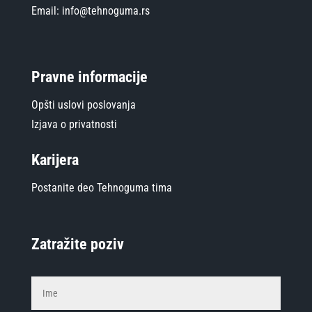
Email: info@tehnoguma.rs
Pravne informacije
Opšti uslovi poslovanja
Izjava o privatnosti
Karijera
Postanite deo Tehnoguma tima
Zatražite poziv
Alterna