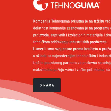
Kompanija Tehnoguma prisutna je na tržištu ve
delatnost kompanije zasnovana je na programu g
proizvoda, zaptivnih i izolacionih materijala i 
tehničkom održavanju industrijskih preduzeća.
Usmerili smo svoj posao prema kvalitetu u pruža
u skladu sa najmodernijim tehnološkim i industr
tražite pouzdanog partnera za poslovnu saradnju 
maksimalnu pažnju vama i vašim potrebama, na
O NAMA