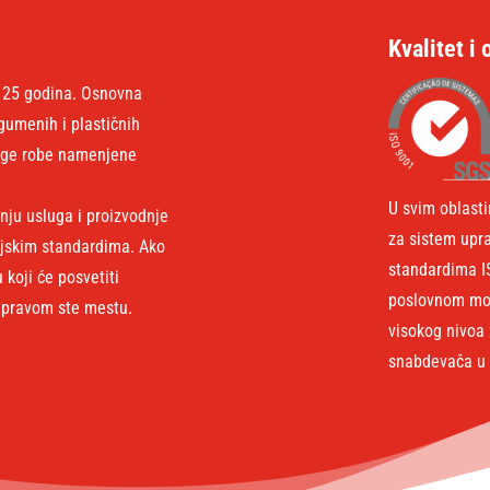
Kvalitet i 
ć 25 godina. Osnovna
umenih i plastičnih
druge robe namenjene
U svim oblast
nju usluga i proizvodnje
za sistem upr
ijskim standardima. Ako
standardima I
koji će posvetiti
poslovnom mode
 pravom ste mestu.
visokog nivoa 
snabdevača u o