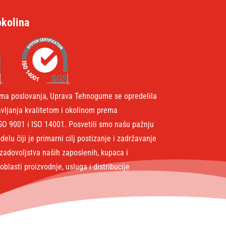
okolina
ima poslovanja, Uprava Tehnogume se opredelila
avljanja kvalitetom i okolinom prema
SO 9001 i ISO 14001. Posvetili smo našu pažnju
lu čiji je primarni cilj postizanje i zadržavanje
zadovoljstva naših zaposlenih, kupaca i
blasti proizvodnje, usluga i distribucije