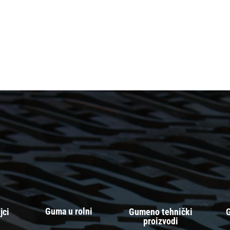
Guma u rolni
jci
Gumeno tehnički
G
proizvodi