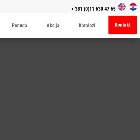
+ 381 (0)11 630 47 65
Kontakt
Ponuda
Akcija
Katalozi