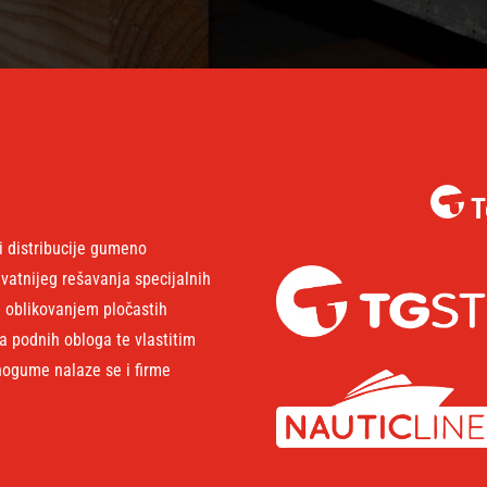
T
i distribucije gumeno
hvatnijeg rešavanja specijalnih
 oblikovanjem pločastih
a podnih obloga te vlastitim
nogume nalaze se i firme