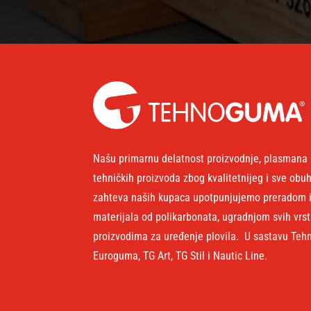
Našu primarnu delatnost proizvodnje, plasmana 
tehničkih proizvoda zbog kvalitetnijeg i sve obu
zahteva naših kupaca upotpunjujemo preradom i
materijala od polikarbonata, ugradnjom svih vrst
proizvodima za uređenje plovila. U sastavu Teh
Euroguma, TG Art, TG Stil i Nautic Line.