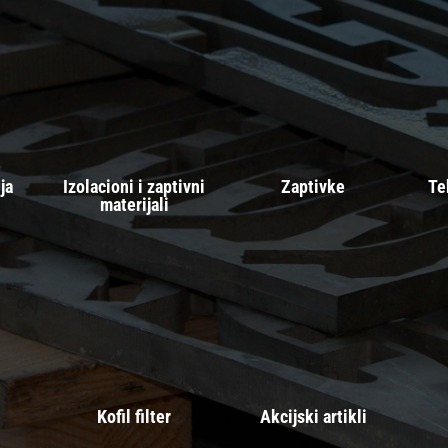
ja
Izolacioni i zaptivni
Zaptivke
Te
materijali
Kofil filter
Akcijski artikli
c