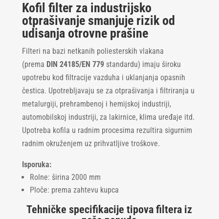
Kofil filter za industrijsko
otprašivanje smanjuje rizik od
udisanja otrovne prašine
Filteri na bazi netkanih poliesterskih vlakana
(prema
DIN 24185/EN 779
standardu) imaju široku
upotrebu kod filtracije vazduha i uklanjanja opasnih
čestica. Upotrebljavaju se za otprašivanja i filtriranja u
metalurgiji, prehrambenoj i hemijskoj industriji,
automobilskoj industriji, za lakirnice, klima uređaje itd.
Upotreba kofila u radnim procesima rezultira sigurnim
radnim okruženjem uz prihvatljive troškove.
Isporuka:
Rolne: širina 2000 mm
Ploče: prema zahtevu kupca
Tehničke specifikacije tipova filtera iz