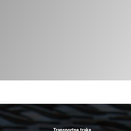
osobni podaci spremaju u privremenu bazu
i koriste u svrhu informiranja o
proizvodima i uslugama
Dajem privolu tvrtki Tehnoguma d.o.o.
da moju email adresu i kolačiće koristi u
svrhu daljnjeg oglašavanja putem Google
Adwords, komunikacije putem HubSpot
CRM-a i slanja informacija putem email
poruka pomoću Mailchimp servisa
Alternative:
POŠALJI
Transportne trake