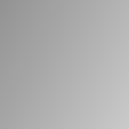
Suglasnost
Želim da me tvrtka Tehnoguma d.o.o. u
najkraćem roku kontaktira sa traženim
odgovorom te sam suglasan da se moji