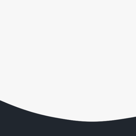
Proizvodimo proizvode prema vašim specifičnim
potrebama i specifikacijama