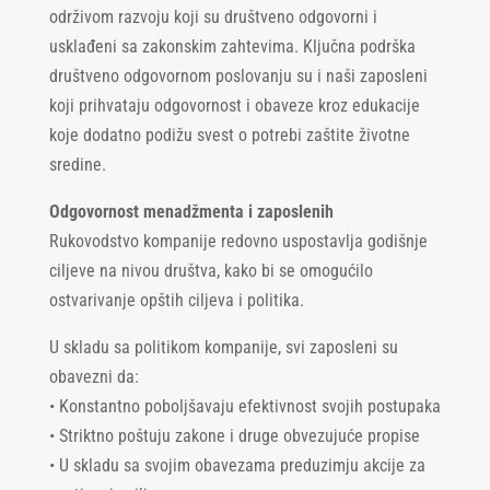
održivom razvoju koji su društveno odgovorni i
usklađeni sa zakonskim zahtevima. Ključna podrška
društveno odgovornom poslovanju su i naši zaposleni
koji prihvataju odgovornost i obaveze kroz edukacije
koje dodatno podižu svest o potrebi zaštite životne
sredine.
Odgovornost menadžmenta i zaposlenih
Rukovodstvo kompanije redovno uspostavlja godišnje
ciljeve na nivou društva, kako bi se omogućilo
ostvarivanje opštih ciljeva i politika.
U skladu sa politikom kompanije, svi zaposleni su
obavezni da:
• Konstantno poboljšavaju efektivnost svojih postupaka
• Striktno poštuju zakone i druge obvezujuće propise
• U skladu sa svojim obavezama preduzimju akcije za