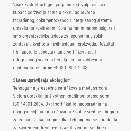
Visok kvalitet usluge i potpuno zadovoljstvo naših
kupaca održivo je samo u okviru delotvorno
izgrađenog, dokumentovanog i integrisanog sistema
upravljanja kvalitetom. Kontinuiranim radom osigurali
smo organizacijske uslove za ispunjenje visokih
zahteva u kvalitetu naših usluga i proizvoda. Rezultat
tih napora je uspostavljanje sertifikovanog i
integrisanog sistema temeljenog na zahtevima
međunarodne norme EN ISO 9001:2008.
Sistem upravljanja ekologijom
Tehnoguma je uspešno sertifikovala međunarodni
Sistem upravljanja životnom sredinom prema normi
ISO 14001:2004. Ovaj sertifikat je nadogradnja na
dugogodišnji napor u očuvanju životne sredine i brigu o
zajednici. Od samog početka, Tehnoguma se opredelila
za savremene trendove u zaštiti životne sredine i