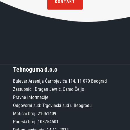
KONTAKT
Tehnoguma d.o.o
Bulevar Arsenija Čarnojevića 114, 11 070 Beograd
Zastupnici: Dragan Jevtić, Osmo Čeljo
Pravne informacije
Odgovorni sud: Trgovinski sud u Beogradu
Matični broj: 21061409
Poreski broj: 108754501
Datum osnivanja: 14.11. 2014