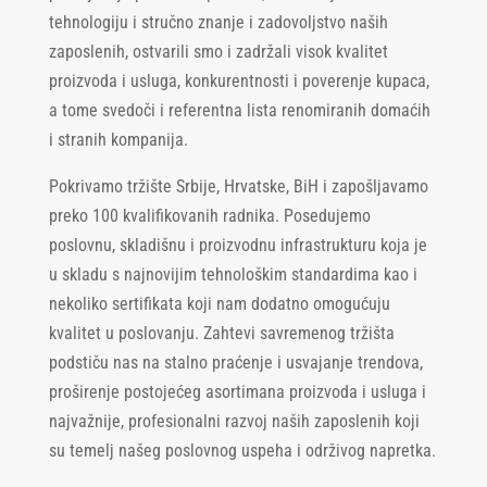
tehnologiju i stručno znanje i zadovoljstvo naših
zaposlenih, ostvarili smo i zadržali visok kvalitet
proizvoda i usluga, konkurentnosti i poverenje kupaca,
a tome svedoči i referentna lista renomiranih domaćih
i stranih kompanija.
Pokrivamo tržište Srbije, Hrvatske, BiH i zapošljavamo
preko 100 kvalifikovanih radnika. Posedujemo
poslovnu, skladišnu i proizvodnu infrastrukturu koja je
u skladu s najnovijim tehnološkim standardima kao i
nekoliko sertifikata koji nam dodatno omogućuju
kvalitet u poslovanju. Zahtevi savremenog tržišta
podstiču nas na stalno praćenje i usvajanje trendova,
proširenje postojećeg asortimana proizvoda i usluga i
najvažnije, profesionalni razvoj naših zaposlenih koji
su temelj našeg poslovnog uspeha i održivog napretka.