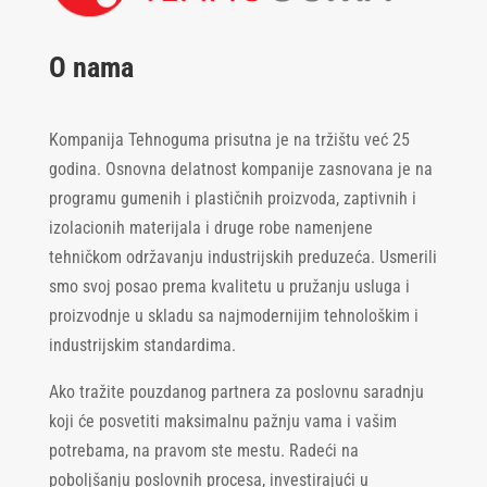
O nama
Kompanija Tehnoguma prisutna je na tržištu već 25
godina. Osnovna delatnost kompanije zasnovana je na
programu gumenih i plastičnih proizvoda, zaptivnih i
izolacionih materijala i druge robe namenjene
tehničkom održavanju industrijskih preduzeća. Usmerili
smo svoj posao prema kvalitetu u pružanju usluga i
proizvodnje u skladu sa najmodernijim tehnološkim i
industrijskim standardima.
Ako tražite pouzdanog partnera za poslovnu saradnju
koji će posvetiti maksimalnu pažnju vama i vašim
potrebama, na pravom ste mestu. Radeći na
poboljšanju poslovnih procesa, investirajući u