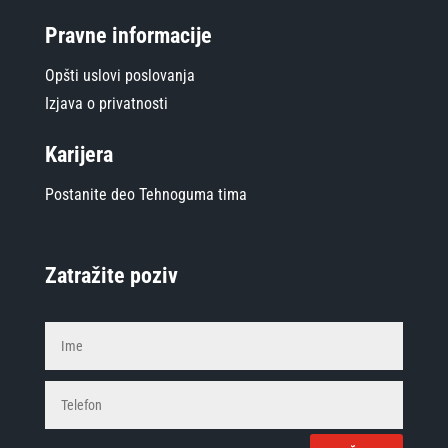
Pravne informacije
Opšti uslovi poslovanja
Izjava o privatnosti
Karijera
Postanite deo Tehnoguma tima
Zatražite poziv
Alterna