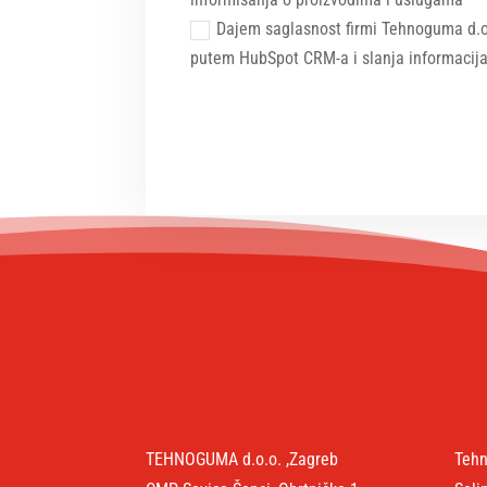
Dajem saglasnost firmi Tehnoguma d.o.
putem HubSpot CRM-a i slanja informacij
Alternative:
TEHNOGUMA d.o.o. ,Zagreb
Tehn