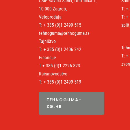
CMP Savica Šanci, Obrtnička 1,
Soli
10 000 Zagreb,
T: +
Veleprodaja
T: +
T: + 385 (0)1 2499 515
spli
tehnoguma@tehnoguma.rs
Tajništvo
Tehn
T: + 385 (0)1 2406 242
T: +
Financije
zvon
T:+ 385 (0)1 2226 823
Računovodstvo
T: + 385 (0)1 2499 519
TEHNOGUMA-
ZG.HR