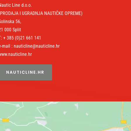
Nautic Line d.o.o.
(PRODAJA I UGRADNJA NAUTIČKE OPREME)
Solinska 56,
21 000 Split
T: + 385 (0)21 661 141
e-mail : nauticline@nauticline.hr
www.nauticline.hr
NAUTICLINE.HR