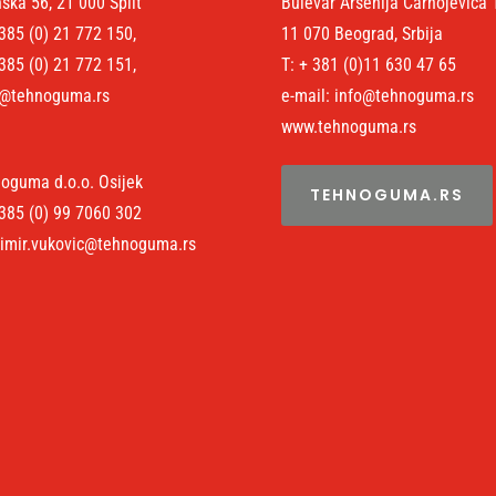
nska 56, 21 000 Split
Bulevar Arsenija Čarnojevića 
 385 (0) 21 772 150,
11 070 Beograd, Srbija
 385 (0) 21 772 151,
T: + 381 (0)11 630 47 65
t@tehnoguma.rs
e-mail: info@tehnoguma.rs
www.tehnoguma.rs
oguma d.o.o. Osijek
TEHNOGUMA.RS
 385 (0) 99 7060 302
imir.vukovic@tehnoguma.rs