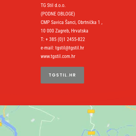
TG Stil d.o.o.
(PODNE OBLOGE)
CMP Savica Šanci, Obrtnička 1 ,
10 000 Zagreb, Hrvatska
T: + 385 (0)1 2455-822
e-mail: tgstil@tgstil.hr
www.tgstil.com.hr
TGSTIL.HR