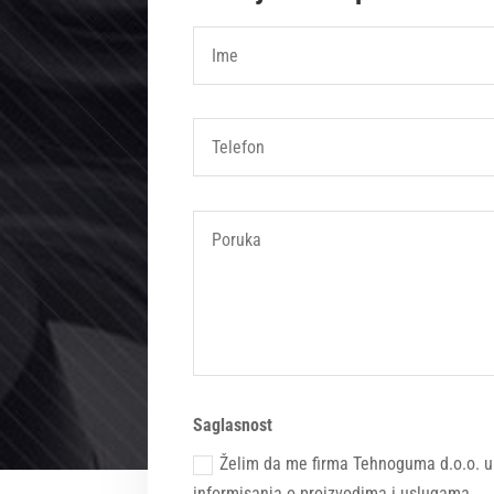
Saglasnost
Želim da me firma Tehnoguma d.o.o. u 
informisanja o proizvodima i uslugama