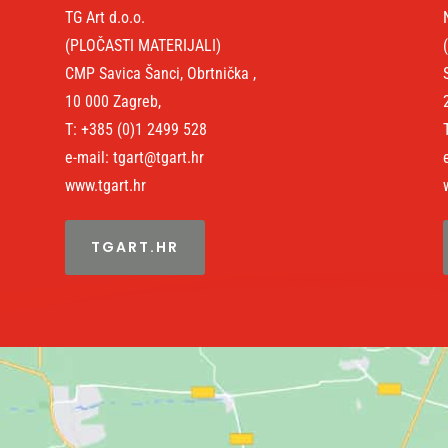
TG Art d.o.o.
(PLOČASTI MATERIJALI)
CMP Savica Šanci, Obrtnička ,
10 000 Zagreb,
T: +385 (0)1 2499 528
e-mail: tgart@tgart.hr
www.tgart.hr
TGART.HR