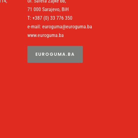
114,
Ul. Safeta Zajke bb,
71 000 Sarajevo, BiH
T: +387 (0) 33 776 350
e-mail: euroguma@euroguma.ba
www.euroguma.ba
EUROGUMA.BA