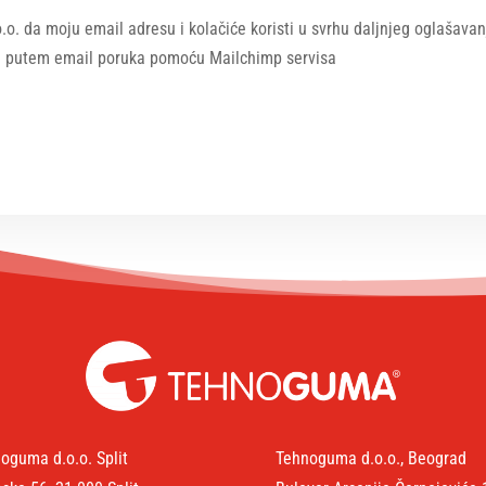
o. da moju email adresu i kolačiće koristi u svrhu daljnjeg oglašav
a putem email poruka pomoću Mailchimp servisa
oguma d.o.o. Split
Tehnoguma d.o.o., Beograd