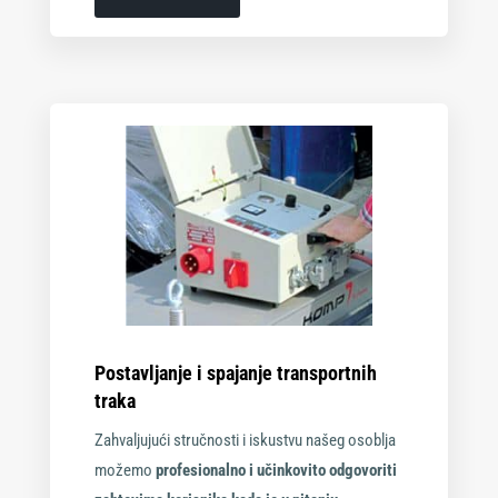
Postavljanje i spajanje transportnih
traka
Zahvaljujući stručnosti i iskustvu našeg osoblja
možemo
profesionalno i učinkovito odgovoriti