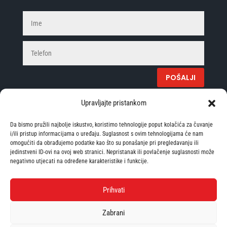
Alterna
POŠALJI
Upravljajte pristankom
*Slanjem gore navedenog obrasca saglasni ste da se
vaši podaci spremaju u privremenu bazu i koriste u
Da bismo pružili najbolje iskustvo, koristimo tehnologije poput kolačića za čuvanje
i/ili pristup informacijama o uređaju. Suglasnost s ovim tehnologijama će nam
svrhu unapređenja prodaje
omogućiti da obrađujemo podatke kao što su ponašanje pri pregledavanju ili
jedinstveni ID-ovi na ovoj web stranici. Nepristanak ili povlačenje suglasnosti može
negativno utjecati na određene karakteristike i funkcije.
Pratite nas
Prihvati
Zabrani