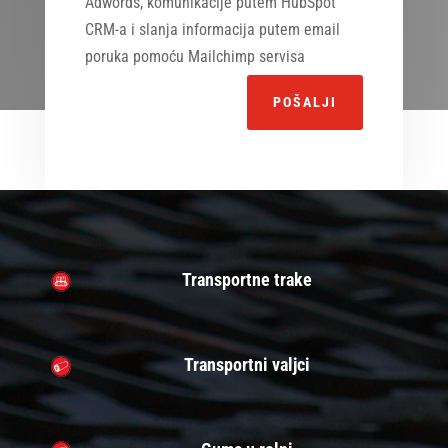
Adwords, komunikacije putem HubSpot
CRM-a i slanja informacija putem email
poruka pomoću Mailchimp servisa
Alternative:
POŠALJI
Transportne trake
Transportni valjci