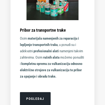
Pribor za transportne trake
Osim
materijala namenjenih za reparaciju i
lepljenje transportnih traka
, u ponudi su i
adekvatni
profesionalni alati
namenjeni takvim
zahtevima. Osim
ručnih alata
možemo ponuditi
i
kompletnu opremu za vulkanizaciju odnosno
električne strojeve za vulkanizaciju te pribor
za spajanje i obradu trake.
POGLEDAJ