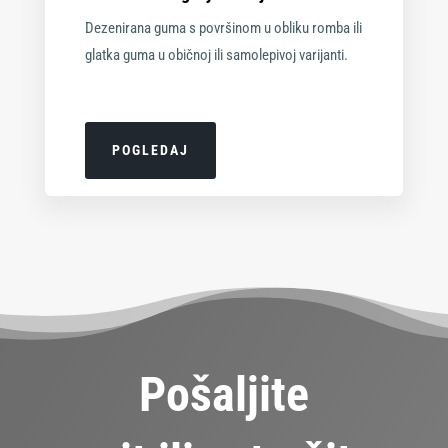
Dezenirana guma s površinom u obliku romba ili
glatka guma u običnoj ili samolepivoj varijanti.
POGLEDAJ
Pošaljite