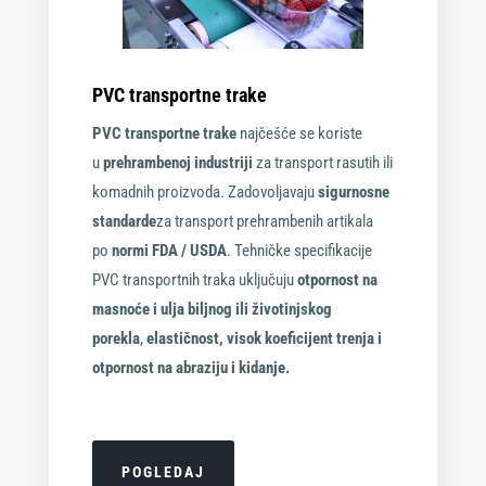
PVC transportne trake
PVC transportne trake
najčešće se koriste
u
prehrambenoj industriji
za transport rasutih ili
komadnih proizvoda. Zadovoljavaju
sigurnosne
standarde
za transport prehrambenih artikala
po
normi FDA / USDA
. Tehničke specifikacije
PVC transportnih traka uključuju
otpornost na
masnoće i ulja biljnog ili životinjskog
porekla
,
elastičnost, visok koeficijent trenja i
otpornost na abraziju i kidanje.
POGLEDAJ