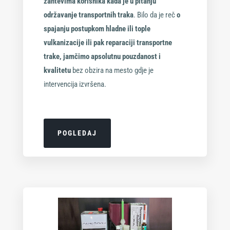
zahtevima korisnika kada je u pitanju
održavanje transportnih traka
. Bilo da je reč
o
spajanju postupkom hladne ili tople
vulkanizacije ili pak reparaciji transportne
trake, jamčimo apsolutnu pouzdanost i
kvalitetu
bez obzira na mesto gdje je
intervencija izvršena.
POGLEDAJ