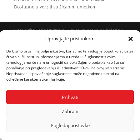
Dostupno u verziji sa žičanim umetkom.
Copyright Tehnoguma © 2018 Sva prava pridržana @
Made by: banana.com.hr
Upravljajte pristankom
Da bismo pružili najbolje iskustvo, koristimo tehnologije poput kolačića za
čuvanje i/ili pristup informacijama o uređaju. Suglasnost s ovim
tehnologijama će nam omogućiti da obrađujemo podatke kao što su
ponašanje pri pregledavanju ili jedinstveni ID-ovi na ovoj web stranici.
Nepristanak ili povlačenje suglasnosti može negativno utjecati na
određene karakteristike i funkcije.
Prihvati
Zabrani
Pogledaj postavke