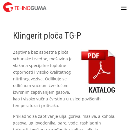
Klingerit ploča TG-P
Zaptivna bez azbestna ploča
vrhunske izvedbe, mešavina je
vlakana specijalne toplotne
otpornosti i visoko kvalitetnog
nitrilnog veziva. Odlikuje se
odličnom vučnom čvrstoćom,
izvrsnim zaptivanjem gasova,
kao i visoko vučnu čvrstinu u usled povišenih
temperatura i pritisaka.
Prikladno za zaptivanje ulja, goriva, maziva, alkohola,
gasova, ugljovodonika, pare, vode, rashladnih
tečnosti i većinu razređenih kiselina i alkala.