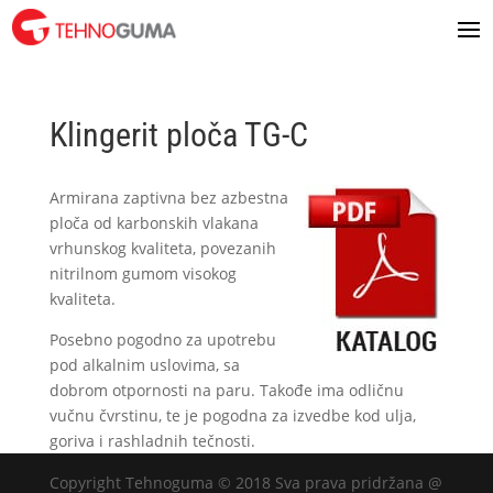
Klingerit ploča TG-C
Armirana zaptivna bez azbestna
ploča od karbonskih vlakana
vrhunskog kvaliteta, povezanih
nitrilnom gumom visokog
kvaliteta.
Posebno pogodno za upotrebu
pod alkalnim uslovima, sa
dobrom otpornosti na paru. Takođe ima odličnu
vučnu čvrstinu, te je pogodna za izvedbe kod ulja,
goriva i rashladnih tečnosti.
Copyright Tehnoguma © 2018 Sva prava pridržana @