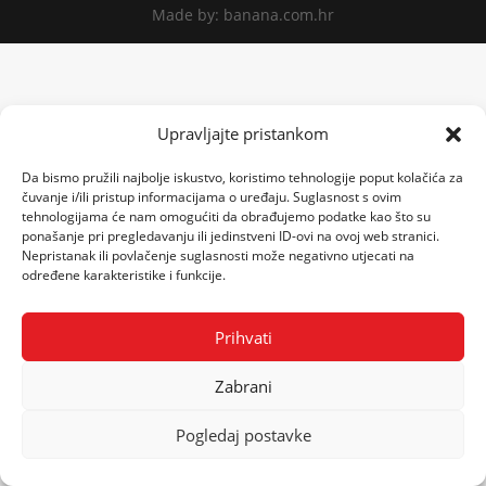
Made by: banana.com.hr
Upravljajte pristankom
Da bismo pružili najbolje iskustvo, koristimo tehnologije poput kolačića za
čuvanje i/ili pristup informacijama o uređaju. Suglasnost s ovim
tehnologijama će nam omogućiti da obrađujemo podatke kao što su
ponašanje pri pregledavanju ili jedinstveni ID-ovi na ovoj web stranici.
Nepristanak ili povlačenje suglasnosti može negativno utjecati na
određene karakteristike i funkcije.
Prihvati
Zabrani
Pogledaj postavke