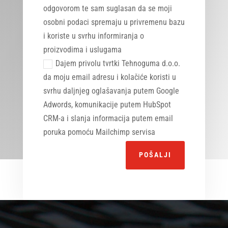
odgovorom te sam suglasan da se moji
osobni podaci spremaju u privremenu bazu
i koriste u svrhu informiranja o
proizvodima i uslugama
Dajem privolu tvrtki Tehnoguma d.o.o.
da moju email adresu i kolačiće koristi u
svrhu daljnjeg oglašavanja putem Google
Adwords, komunikacije putem HubSpot
CRM-a i slanja informacija putem email
poruka pomoću Mailchimp servisa
Alternative:
POŠALJI