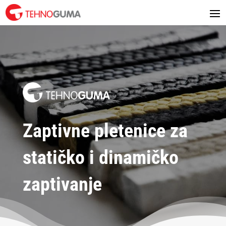
Zaptivne pletenice za
statičko i dinamičko
zaptivanje