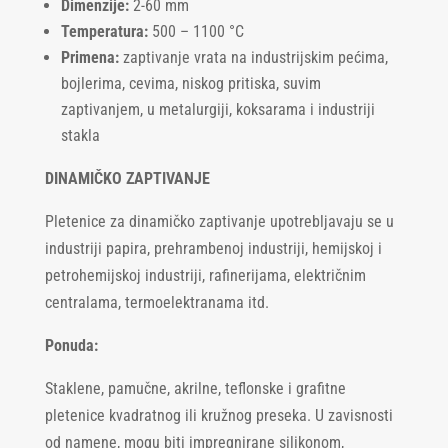
Dimenzije:
2-60 mm
Temperatura:
500 – 1100 °C
Primena:
zaptivanje vrata na industrijskim pećima,
bojlerima, cevima, niskog pritiska, suvim
zaptivanjem, u metalurgiji, koksarama i industriji
stakla
DINAMIČKO ZAPTIVANJE
Pletenice za dinamičko zaptivanje upotrebljavaju se u
industriji papira, prehrambenoj industriji, hemijskoj i
petrohemijskoj industriji, rafinerijama, električnim
centralama, termoelektranama itd.
Ponuda:
Staklene, pamučne, akrilne, teflonske i grafitne
pletenice kvadratnog ili kružnog preseka. U zavisnosti
od namene, mogu biti impregnirane silikonom,