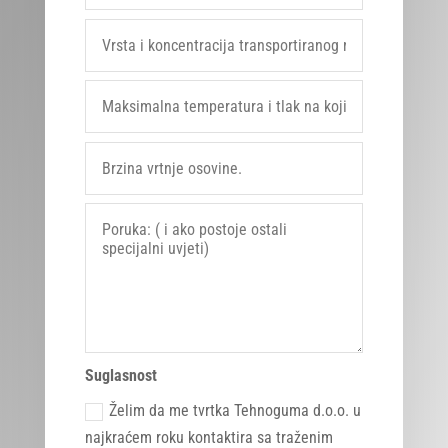
Suglasnost
Želim da me tvrtka Tehnoguma d.o.o. u
najkraćem roku kontaktira sa traženim