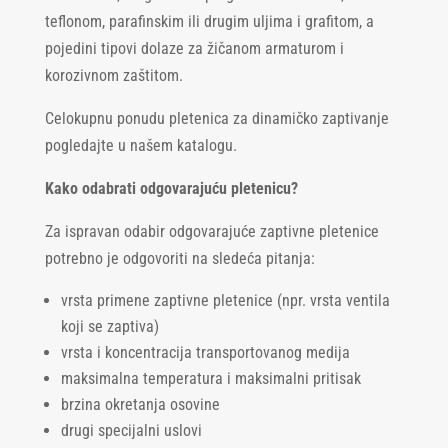
teflonom, parafinskim ili drugim uljima i grafitom, a
pojedini tipovi dolaze za žičanom armaturom i
korozivnom zaštitom.
Celokupnu ponudu pletenica za dinamičko zaptivanje
pogledajte u našem katalogu.
Kako odabrati odgovarajuću pletenicu?
Za ispravan odabir odgovarajuće zaptivne pletenice
potrebno je odgovoriti na sledeća pitanja:
vrsta primene zaptivne pletenice (npr. vrsta ventila
koji se zaptiva)
vrsta i koncentracija transportovanog medija
maksimalna temperatura i maksimalni pritisak
brzina okretanja osovine
drugi specijalni uslovi