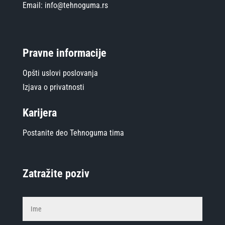
Email: info@tehnoguma.rs
Pravne informacije
Opšti uslovi poslovanja
Izjava o privatnosti
Karijera
Postanite deo Tehnoguma tima
Zatražite poziv
Alterna