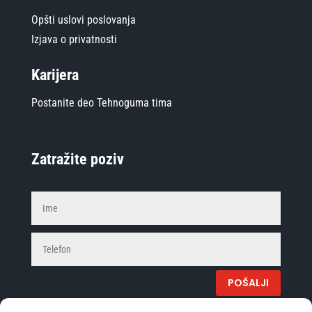
Opšti uslovi poslovanja
Izjava o privatnosti
Karijera
Postanite deo Tehnoguma tima
Zatražite poziv
Alterna
POŠALJI