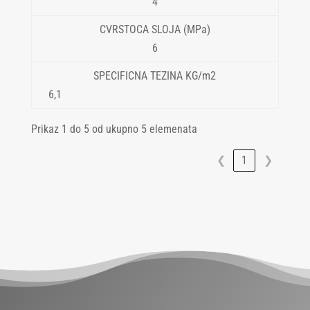
4
6
6,1
Prikaz 1 do 5 od ukupno 5 elemenata
❮
1
❯