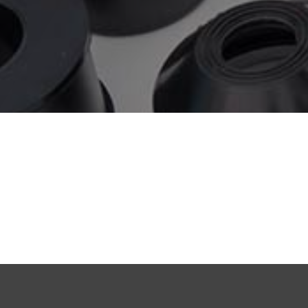
odgovorom te sam saglasan da se moji
lični podaci spremaju u privremenu bazu i
koriste u svrhu informisanja o proizvodima
i uslugama
Dajem privolu firmi Tehnoguma d.o.o.
da moju email adresu i kolačiće koristi u
svrhu daljnjeg oglašavanja putem Google
Adwords, komunikacije putem HubSpot
CRM-a i slanja informacija putem email
poruka pomoću Mailchimp servisa
POŠALJI