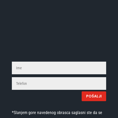
Izjava o privatnosti
Postanite deo Tehnoguma tima
POŠALJI
*Slanjem gore navedenog obrasca saglasni ste da se