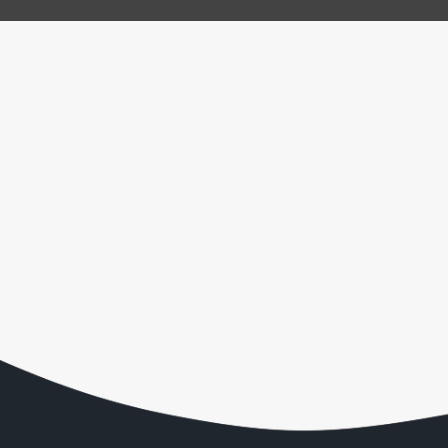
Proizvodimo proizvode prema vašim specifičnim
potrebama i specifikacijama