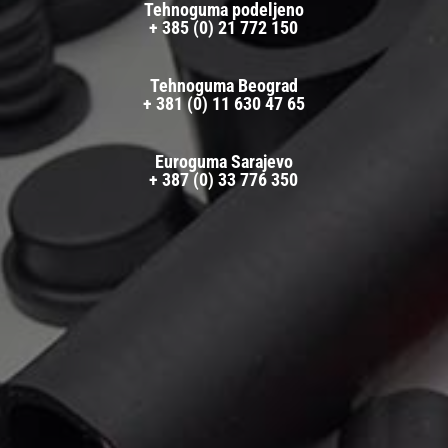
Tehnoguma podeljeno
+ 385 (0) 21 772 150
Tehnoguma Beograd
+ 381 (0) 11 630 47 65
Euroguma Sarajevo
+ 387 (0) 33 776 350
Pošaljite upit za akcijske
artikle