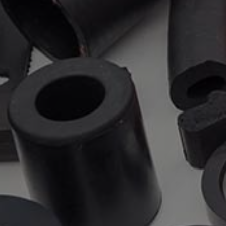
Saglasnost
Želim da me firma Tehnoguma d.o.o. u
najkraćem roku kontaktira sa traženim