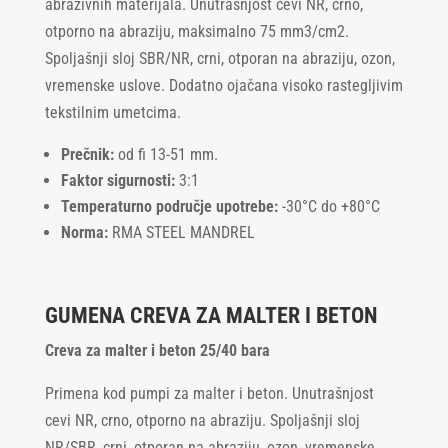
abrazivnih materijala. Unutrašnjost cevi NR, crno,
otporno na abraziju, maksimalno 75 mm3/cm2.
Spoljašnji sloj SBR/NR, crni, otporan na abraziju, ozon,
vremenske uslove. Dodatno ojačana visoko rastegljivim
tekstilnim umetcima.
Prečnik:
od fi 13-51 mm.
Faktor sigurnosti:
3:1
Temperaturno područje upotrebe:
-30°C do +80°C
Norma:
RMA STEEL MANDREL
GUMENA CREVA ZA MALTER I BETON
Creva za malter i beton 25/40 bara
Primena kod pumpi za malter i beton. Unutrašnjost
cevi NR, crno, otporno na abraziju. Spoljašnji sloj
NR/SBR, crni, otporan na abraziju, ozon, vremenske