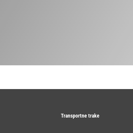
proizvodima i uslugama
Dajem privolu tvrtki Tehnoguma d.o.o.
da moju email adresu i kolačiće koristi u
svrhu daljnjeg oglašavanja putem Google
Adwords, komunikacije putem HubSpot
CRM-a i slanja informacija putem email
poruka pomoću Mailchimp servisa
POŠALJI
Transportne trake