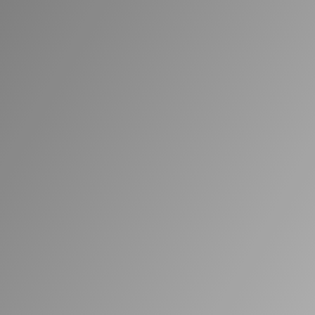
Pošaljite upit za gumena
creva