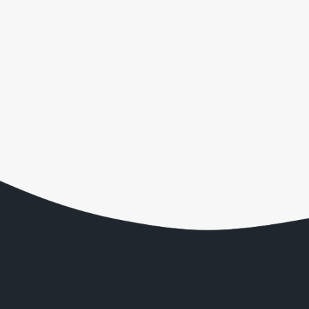
Proizvodimo proizvode prema vašim specifičnim
potrebama i specifikacijama