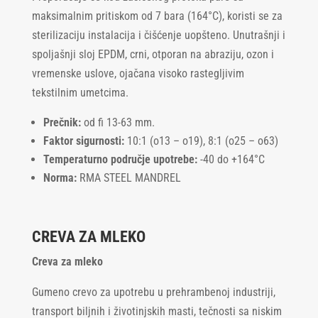
maksimalnim pritiskom od 7 bara (164°C), koristi se za
sterilizaciju instalacija i čišćenje uopšteno. Unutrašnji i
spoljašnji sloj EPDM, crni, otporan na abraziju, ozon i
vremenske uslove, ojačana visoko rastegljivim
tekstilnim umetcima.
Prečnik:
od fi 13-63 mm.
Faktor sigurnosti:
10:1 (o13 – o19), 8:1 (o25 – o63)
Temperaturno područje upotrebe:
-40 do +164°C
Norma:
RMA STEEL MANDREL
CREVA ZA MLEKO
Creva za mleko
Gumeno crevo za upotrebu u prehrambenoj industriji,
transport biljnih i životinjskih masti, tečnosti sa niskim