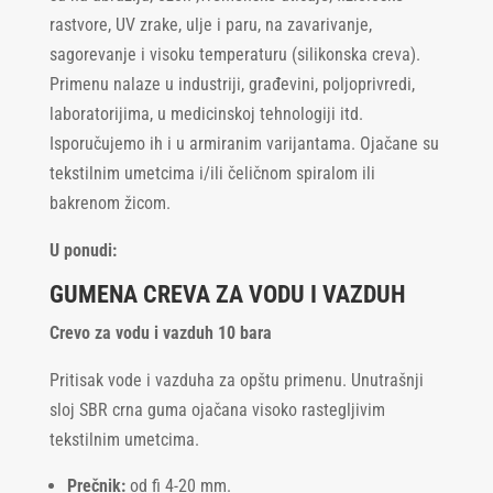
rastvore, UV zrake, ulje i paru, na zavarivanje,
sagorevanje i visoku temperaturu (silikonska creva).
Primenu nalaze u industriji, građevini, poljoprivredi,
laboratorijima, u medicinskoj tehnologiji itd.
Isporučujemo ih i u armiranim varijantama. Ojačane su
tekstilnim umetcima i/ili čeličnom spiralom ili
bakrenom žicom.
U ponudi:
GUMENA CREVA ZA VODU I VAZDUH
Crevo za vodu i vazduh 10 bara
Pritisak vode i vazduha za opštu primenu. Unutrašnji
sloj SBR crna guma ojačana visoko rastegljivim
tekstilnim umetcima.
Prečnik:
od fi 4-20 mm.