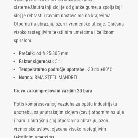
cisterne.Unutrašnji sloj je od glatke gume, a spoljašnji
sloj je rebrasti i ravnim nastavcima na krajevima.
Otporna na abraziju, ozon i vremenske uticaje. Ojačana
visoko rastegljivim tekstilnim umetcima i čeličnom
spiralom.
Prečnik:
od fi 25-305 mm
Faktor sigurnosti:
3:1
Temperaturno područje upotrebe:
-30 do +80°C
Norma:
RMA STEEL MANDREL
Crevo za kompresovani vazduh 20 bara
Potis kompresovanog vazduha za opštu industrijsku
upotrebu, sa unutrašnjim slojem (cevi) otpornim na ulje
i paru. Unutrašnji sloj otporan na abraziju, ozon i
vremenske uslove, ojačana visoko rastegljivim
tekstilnim umetcima.