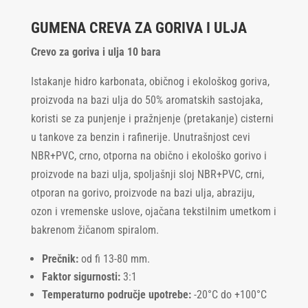
GUMENA CREVA ZA GORIVA I ULJA
Crevo za goriva i ulja 10 bara
Istakanje hidro karbonata, običnog i ekološkog goriva,
proizvoda na bazi ulja do 50% aromatskih sastojaka,
koristi se za punjenje i pražnjenje (pretakanje) cisterni
u tankove za benzin i rafinerije. Unutrašnjost cevi
NBR+PVC, crno, otporna na obično i ekološko gorivo i
proizvode na bazi ulja, spoljašnji sloj NBR+PVC, crni,
otporan na gorivo, proizvode na bazi ulja, abraziju,
ozon i vremenske uslove, ojačana tekstilnim umetkom i
bakrenom žičanom spiralom.
Prečnik:
od fi 13-80 mm.
Faktor sigurnosti:
3:1
Temperaturno područje upotrebe:
-20°C do +100°C