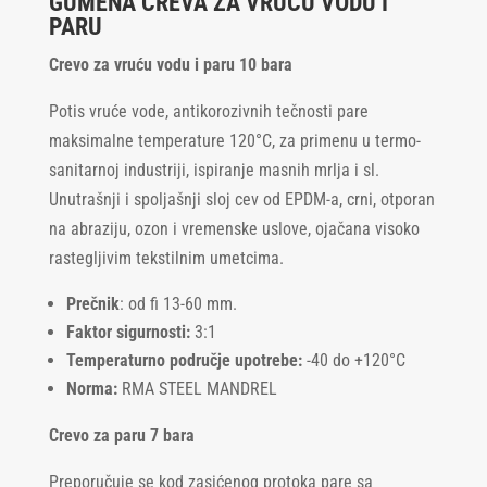
GUMENA CREVA ZA VRUĆU VODU I
PARU
Crevo za vruću vodu i paru 10 bara
Potis vruće vode, antikorozivnih tečnosti pare
maksimalne temperature 120°C, za primenu u termo-
sanitarnoj industriji, ispiranje masnih mrlja i sl.
Unutrašnji i spoljašnji sloj cev od EPDM-a, crni, otporan
na abraziju, ozon i vremenske uslove, ojačana visoko
rastegljivim tekstilnim umetcima.
Prečnik
: od fi 13-60 mm.
Faktor sigurnosti:
3:1
Temperaturno područje upotrebe:
-40 do +120°C
Norma:
RMA STEEL MANDREL
Crevo za paru 7 bara
Preporučuje se kod zasićenog protoka pare sa