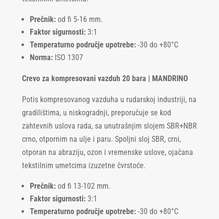
Prečnik:
od fi 5-16 mm.
Faktor sigurnosti:
3:1
Temperaturno područje upotrebe:
-30 do +80°C
Norma:
ISO 1307
Crevo za kompresovani vazduh 20 bara | MANDRINO
Potis kompresovanog vazduha u rudarskoj industriji, na
gradilištima, u niskogradnji, preporučuje se kod
zahtevnih uslova rada, sa unutrašnjim slojem SBR+NBR
crno, otpornim na ulje i paru. Spoljni sloj SBR, crni,
otporan na abraziju, ozon i vremenske uslove, ojačana
tekstilnim umetcima izuzetne čvrstoće.
Prečnik:
od fi 13-102 mm.
Faktor sigurnosti:
3:1
Temperaturno područje upotrebe:
-30 do +80°C