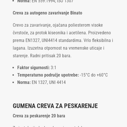
Norma:
EN 559:1994; ISO 1307
Creva za autogeno zavarivanje Binato
Crevo za zavarivanje, ojačana poliesterom visoke
čvrstoće, za protok kiseonika i acetilena. Proizvedeno
prema EN1327, UNI4414 standardima. Vrlo fleksibilna i
lagana. Izuzetna otpornost na vremenske uticaje i
starenje. Radni pritisak 20 bara.
Faktor sigurnosti:
3:1
Temperaturno područje upotrebe:
-15°C do +60°C
Norma:
EN 1327, UNI 4414
GUMENA CREVA ZA PESKARENJE
Creva za peskarenje 20 bara