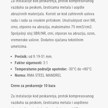
Za instalacije kod peskarenja, protok kompresovanog
vazduha sa peskom, česticama metala i uopšte
abrazivnih materijala. Koristi se kod zahtevnih uslova
rada i rada sa visokim pritiskom. Unutrašnjost cevi NR,
crno, otporno na abraziju, maksimalno 75 mm3/cm2.
Spoljašnji sloj SBR/NR, crni, otporan na abraziju, ozon,
vremenske uslove. Dodatno ojačana tekstilnim
umetcima.
Prečnik:
od fi 19-51 mm.
Faktor sigurnosti:
3:1
Temperaturno područje upotrebe:
-30°C do +80°C
Norma:
RMA STEEL MANDREL
Crevo za peskarenje 10 bara
Za instalacije kod peskarenja, protok kompresovanog
vazduha sa peskom, česticama metala i uopšteno