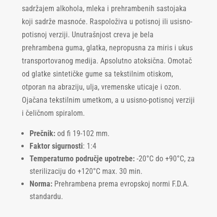
sadržajem alkohola, mleka i prehrambenih sastojaka
koji sadrže masnoće. Raspoloživa u potisnoj ili usisno-
potisnoj verziji. Unutrašnjost creva je bela
prehrambena guma, glatka, nepropusna za miris i ukus
transportovanog medija. Apsolutno atoksična. Omotač
od glatke sintetičke gume sa tekstilnim otiskom,
otporan na abraziju, ulja, vremenske uticaje i ozon.
Ojačana tekstilnim umetkom, a u usisno-potisnoj verziji
i čeličnom spiralom.
Prečnik:
od fi 19-102 mm.
Faktor sigurnosti
: 1:4
Temperaturno područje upotrebe:
-20°C do +90°C, za
sterilizaciju do +120°C max. 30 min.
Norma:
Prehrambena prema evropskoj normi F.D.A.
standardu.