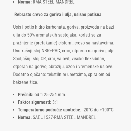
Norma:
RMA STEEL MANDREL
Rebrasto crevo za goriva i ulja, usisno potisna
Usis i potis hidro karbonata, goriva, proizvoda na bazi
ulja do 50% aromatskih sastojaka, koristi se za
pražnjenje (pretakanje) cisterni; crevo sa nastavcima.
Unutrašnji sloj NBR+PVC, crno, otporno na gorivo, ulje.
Spoljašnji sloj CR, crni, valovit, visoko fleksibilan,
otporan na gorivo, abraziju, ozon i vremenske uslove.
Dodatno ojačana: tekstilnim umetcima, spiralom od
bakrene žice.
Prečnik:
od fi 25-254 mm.
Faktor sigurnosti:
3:1
Temperaturno područje upotrebe
: -20°C do +100°C
Norma:
SAE J1527-RMA STEEL MANDREL