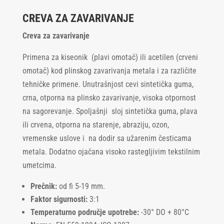
CREVA ZA ZAVARIVANJE
Creva za zavarivanje
Primena za kiseonik (plavi omotač) ili acetilen (crveni
omotač) kod plinskog zavarivanja metala i za različite
tehničke primene. Unutrašnjost cevi sintetička guma,
crna, otporna na plinsko zavarivanje, visoka otpornost
na sagorevanje. Spoljašnji sloj sintetička guma, plava
ili crvena, otporna na starenje, abraziju, ozon,
vremenske uslove i na dodir sa užarenim česticama
metala. Dodatno ojačana visoko rastegljivim tekstilnim
umetcima.
Prečnik:
od fi 5-19 mm.
Faktor sigurnosti:
3:1
Temperaturno područje upotrebe:
-30° DO + 80°C