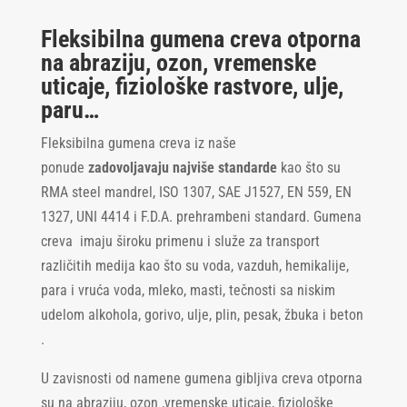
Fleksibilna gumena creva otporna
na abraziju, ozon, vremenske
uticaje, fiziološke rastvore, ulje,
paru…
Fleksibilna gumena creva iz naše
ponude
zadovoljavaju najviše standarde
kao što su
RMA steel mandrel, ISO 1307, SAE J1527, EN 559, EN
1327, UNI 4414 i F.D.A. prehrambeni standard. Gumena
creva imaju široku primenu i služe za transport
različitih medija kao što su voda, vazduh, hemikalije,
para i vruća voda, mleko, masti, tečnosti sa niskim
udelom alkohola, gorivo, ulje, plin, pesak, žbuka i beton
.
U zavisnosti od namene gumena gibljiva creva otporna
su na abraziju, ozon ,vremenske uticaje, fiziološke