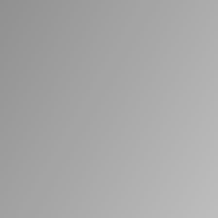
Suglasnost
Želim da me tvrtka Tehnoguma d.o.o. u
najkraćem roku kontaktira sa traženim
odgovorom te sam suglasan da se moji
osobni podaci spremaju u privremenu bazu
i koriste u svrhu informiranja o